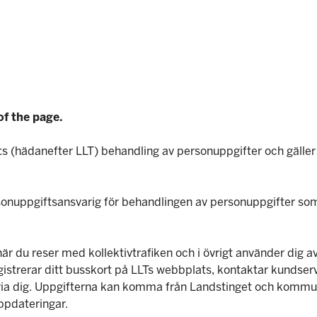
of the page.
B:s (hädanefter LLT) behandling av personuppgifter och gäller
uppgiftsansvarig för behandlingen av personuppgifter som l
är du reser med kollektivtrafiken och i övrigt använder dig a
strerar ditt busskort på LLTs webbplats, kontaktar kundservic
via dig. Uppgifterna kan komma från Landstinget och kommuner
ppdateringar.