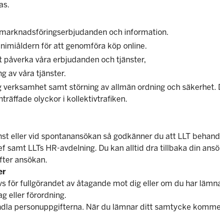
as.
ta marknadsföringserbjudanden och information.
nimiåldern för att genomföra köp online.
tt påverka våra erbjudanden och tjänster,
g av våra tjänster.
ig verksamhet samt störning av allmän ordning och säkerhet. 
träffade olyckor i kollektivtrafiken.
jänst eller vid spontanansökan så godkänner du att LLT behandl
 samt LLTs HR-avdelning. Du kan alltid dra tillbaka din ans
fter ansökan.
er
s för fullgörandet av åtagande mot dig eller om du har lämna
g eller förordning.
andla personuppgifterna. När du lämnar ditt samtycke kommer 