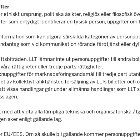
fter
 etniskt ursprung, politiska åsikter, religiös eller filosofisk
er som entydigt identifierar en fysisk person, uppgifter om h
ormation som kan utgöra särskilda kategorier av personuppgi
undantag som vid kommunikation rörande färdtjänst eller dyl
sbiträden. LLT lämnar inte ut personuppgifter till andra bol
åra rättigheter eller tredje parts rättigheter.
sonuppgifter för marknadsföringsändamål till tredje part utanfö
 av kollektivtrafiktjänster, försäljning av LLTs biljetter och ö
r att vissa handlingar går under allmänna handlingar som LL
sslagen.
t med att vidta alla lämpliga tekniska och organisatoriska åtgä
en sker enligt gällande lag.
nför EU/EES. Om så skulle bli gällande kommer personuppgifte