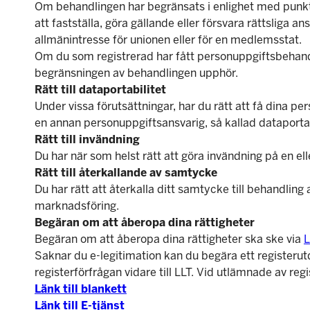
Om behandlingen har begränsats i enlighet med punkt
att fastställa, göra gällande eller försvara rättsliga an
allmänintresse för unionen eller för en medlemsstat.
Om du som registrerad har fått personuppgiftsbehandl
begränsningen av behandlingen upphör.
Rätt till dataportabilitet
Under vissa förutsättningar, har du rätt att få dina p
en annan personuppgiftsansvarig, så kallad dataportab
Rätt till invändning
Du har när som helst rätt att göra invändning på en e
Rätt till återkallande av samtycke
Du har rätt att återkalla ditt samtycke till behandlin
marknadsföring.
Begäran om att åberopa dina rättigheter
Begäran om att åberopa dina rättigheter ska ske via
L
Saknar du e-legitimation kan du begära ett registerut
registerförfrågan vidare till LLT. Vid utlämnade av regi
Länk till blankett
Länk till E-tjänst