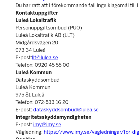
Du har rätt att i förekommande fall inge klagomål til
Kontaktuppgifter
Luleå Lokaltrafik
Personuppgiftsombud (PUO)
Luleå Lokaltrafik AB (LLT)
Midgårdsvägen 20
973 34 Luleå
E-post:
llt@lulea.se
Telefon: 0920 45 55 00
Luleå Kommun
Dataskyddsombud
Luleå Kommun
975 81 Luleå
Telefon: 072-533 16 20
E-post:
dataskyddsombud@lulea.se
Integritetsskyddsmyndigheten
E-post:
imy@imy.se
Vägledning:
https://www.imy.se/vagledningar/for-di