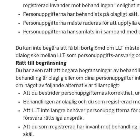
registrerad invänder mot behandlingen i enlighet m
Personuppgifterna har behandlats på olagligt sätt.
Personuppgifterna måste raderas för att uppfylla en
Personuppgifterna har samlats in i samband med erb
Du kan inte begära att få bli bortglömd om LLT måste b
dialog ske mellan LLT som personuppgifts-ansvarig o
Rätt till begränsning
Du har även rätt att begära begränsningar av behandl
behandling är olaglig eller om dina personuppgifter i
om något av följande alternativ är tillämpligt:
Att du bestrider personuppgifternas korrekthet, un
Behandlingen är olaglig och du som registrerad mo
Att LLT inte längre behöver personuppgifterna för
försvara rättsliga anspråk.
Att du som registrerad har invänt mot behandling i 
skäl.