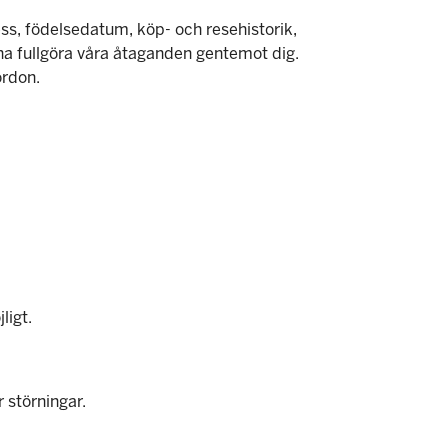
s, födelsedatum, köp- och resehistorik,
nna fullgöra våra åtaganden gentemot dig.
ordon.
ligt.
 störningar.