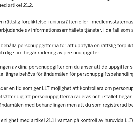
ed artikel 21.2.
 rättslig förpliktelse i unionsrätten eller i medlemsstaterna
judande av informationssamhällets tjänster, i de fall som avs
ehålla personuppgifterna för att uppfylla en rättslig förplik
ch dig som begär radering av personuppgifter.
ingen av dina personuppgifter om du anser att de uppgifter s
nte längre behövs för ändamålen för personuppgiftsbehandlin
der en tid som ger LLT möjlighet att kontrollera om personup
tsätter dig att personuppgifterna raderas och i stället begä
 ändamålen med behandlingen men att du som registrerad behö
enlighet med artikel 21.1 i väntan på kontroll av huruvida LL