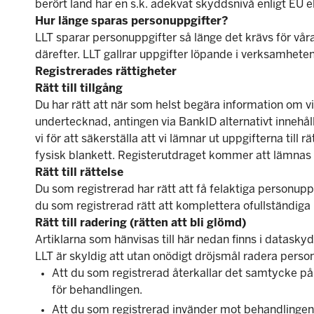
berört land har en s.k. adekvat skyddsnivå enligt EU 
Hur länge sparas personuppgifter?
LLT sparar personuppgifter så länge det krävs för vår
därefter. LLT gallrar uppgifter löpande i verksamheten
Registrerades rättigheter
Rätt till tillgång
Du har rätt att när som helst begära information om v
undertecknad, antingen via BankID alternativt innehå
vi för att säkerställa att vi lämnar ut uppgifterna till
fysisk blankett. Registerutdraget kommer att lämnas u
Rätt till rättelse
Du som registrerad har rätt att få felaktiga personu
du som registrerad rätt att komplettera ofullständiga
Rätt till radering (rätten att bli glömd)
Artiklarna som hänvisas till här nedan finns i datasky
LLT är skyldig att utan onödigt dröjsmål radera person
Att du som registrerad återkallar det samtycke på vi
för behandlingen.
Att du som registrerad invänder mot behandlingen i