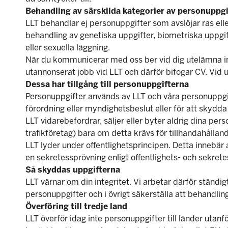
Behandling av särskilda kategorier av personuppgi
LLT behandlar ej personuppgifter som avslöjar ras eller
behandling av genetiska uppgifter, biometriska uppgift
eller sexuella läggning.
När du kommunicerar med oss ber vid dig utelämna inf
utannonserat jobb vid LLT och därför bifogar CV. Vid 
Dessa har tillgång till personuppgifterna
Personuppgifter används av LLT och våra personuppgift
förordning eller myndighetsbeslut eller för att skydda v
LLT vidarebefordrar, säljer eller byter aldrig dina per
trafikföretag) bara om detta krävs för tillhandahållandet
LLT lyder under offentlighetsprincipen. Detta innebä
en sekretessprövning enligt offentlighets- och sekrete
Så skyddas uppgifterna
LLT värnar om din integritet. Vi arbetar därför ständig
personuppgifter och i övrigt säkerställa att behandling
Överföring till tredje land
LLT överför idag inte personuppgifter till länder uta