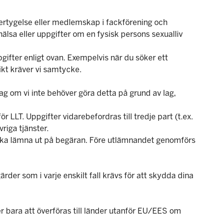
 övertygelse eller medlemskap i fackförening och
älsa eller uppgifter om en fysisk persons sexualliv
fter enligt ovan. Exempelvis när du söker ett
ikt kräver vi samtycke.
ag om vi inte behöver göra detta på grund av lag,
r LLT. Uppgifter vidarebefordras till tredje part (t.ex.
vriga tjänster.
T ska lämna ut på begäran. Före utlämnandet genomförs
rder som i varje enskilt fall krävs för att skydda dina
r bara att överföras till länder utanför EU/EES om