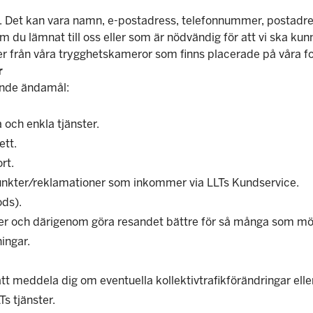
. Det kan vara namn, e-postadress, telefonnummer, postadres
m du lämnat till oss eller som är nödvändig för att vi ska ku
lder från våra trygghetskameror som finns placerade på våra f
r
ande ändamål:
 och enkla tjänster.
ett.
rt.
punkter/reklamationer som inkommer via LLTs Kundservice.
ods).
änster och därigenom göra resandet bättre för så många som möj
ingar.
ätt meddela dig om eventuella kollektivtrafikförändringar eller
s tjänster.