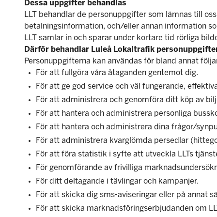
Dessa uppgifter behandlas
LLT behandlar de personuppgifter som lämnas till oss
betalningsinformation, och/eller annan information so
LLT samlar in och sparar under kortare tid rörliga bi
Därför behandlar Luleå Lokaltrafik personuppgifte
Personuppgifterna kan användas för bland annat följ
För att fullgöra våra åtaganden gentemot dig.
För att ge god service och väl fungerande, effektiva
För att administrera och genomföra ditt köp av bilj
För att hantera och administrera personliga bussko
För att hantera och administrera dina frågor/syn
För att administrera kvarglömda persedlar (hitteg
För att föra statistik i syfte att utveckla LLTs tj
För genomförande av frivilliga marknadsundersökn
För ditt deltagande i tävlingar och kampanjer.
För att skicka dig sms-aviseringar eller på annat s
För att skicka marknadsföringserbjudanden om LLT