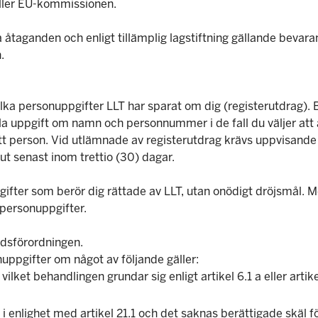
eller EU-kommissionen.
a åtaganden och enligt tillämplig lagstiftning gällande beva
.
ilka personuppgifter LLT har sparat om dig (registerutdrag). 
lla uppgift om namn och personnummer i de fall du väljer att
 rätt person. Vid utlämnade av registerutdrag krävs uppvisande 
t senast inom trettio (30) dagar.
ppgifter som berör dig rättade av LLT, utan onödigt dröjsmå
 personuppgifter.
ddsförordningen.
uppgifter om något av följande gäller:
lket behandlingen grundar sig enligt artikel 6.1 a eller artike
 enlighet med artikel 21.1 och det saknas berättigade skäl f