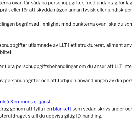
erna ovan får sådana personuppgifter, med undantag för lagr
språk eller för att skydda någon annan fysisk eller juridisk per
ingen begränsad i enlighet med punkterna ovan, ska du som r
ersonuppgifter utlämnade av LLT i ett strukturerat, allmänt an
litet.
ller flera personuppgiftsbehandlingar om du anser att LLT int
g av personuppgifter och att förbjuda användningen av din per
uleå Kommuns e-tjänst.
drag genom att fylla i en
blankett
som sedan skrivs under och 
sterutdraget skall du uppvisa giltig ID-handling.