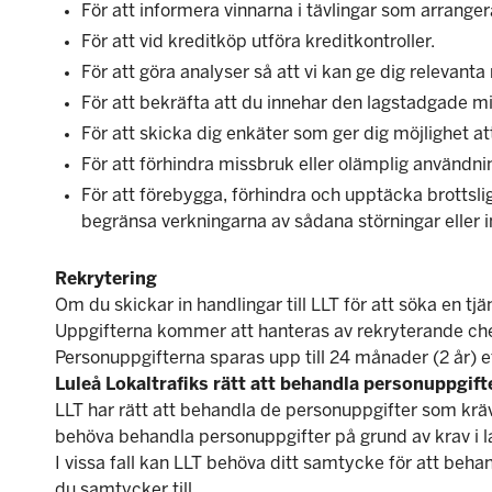
För att informera vinnarna i tävlingar som arranger
För att vid kreditköp utföra kreditkontroller.
För att göra analyser så att vi kan ge dig relevan
För att bekräfta att du innehar den lagstadgade mi
För att skicka dig enkäter som ger dig möjlighet a
För att förhindra missbruk eller olämplig användnin
För att förebygga, förhindra och upptäcka brottsl
begränsa verkningarna av sådana störningar eller in
Rekrytering
Om du skickar in handlingar till LLT för att söka en t
Uppgifterna kommer att hanteras av rekryterande chef
Personuppgifterna sparas upp till 24 månader (2 år) e
Luleå Lokaltrafiks rätt att behandla personuppgift
LLT har rätt att behandla de personuppgifter som kräv
behöva behandla personuppgifter på grund av krav i la
I vissa fall kan LLT behöva ditt samtycke för att beh
du samtycker till.