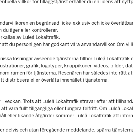
ella villkor för tilläggstjänst erhåller du en licens att nyttj
arvillkoren en begränsad, icke-exklusiv och icke överlåtbar l
du äger eller kontrollerar.
kallas av Luleå Lokaltrafik.
r att du personligen har godkänt våra användarvillkor. Om vil
ska lösningar avseende tjänsterna tillhör Luleå Lokaltrafik el
ustrationer, grafik, logotyper, knappikoner, videos, bilder, d
nom ramen för tjänsterna. Resenären har således inte rätt att
tt distribuera eller överlåta innehållet i tjänsterna.
 i veckan. Trots att Luleå Lokaltrafik strävar efter att tillhan
tt vara fullt tillgängliga eller fungera felfritt. Om Luleå Loka
åll eller likande åtgärder kommer Luleå Lokaltrafik att infor
 eller delvis och utan föregående meddelande, spärra tjänstern