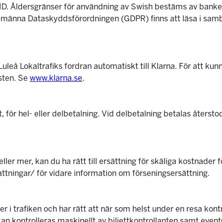
ID. Åldersgränser för användning av Swish bestäms av banke
llmänna Dataskyddsförordningen (GDPR) finns att läsa i samb
s Luleå Lokaltrafiks fordran automatiskt till Klarna. För att
nsten. Se
www.klarna.se
.
 för hel- eller delbetalning. Vid delbetalning betalas återsto
ller mer, kan du ha rätt till ersättning för skäliga kostnader 
ttningar/ för vidare information om förseningsersättning.
r i trafiken och har rätt att när som helst under en resa kontrol
 kan kontrolleras maskinellt av biljettkontrollanten samt eve