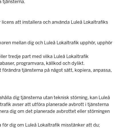
a tjänsterna.
icens att installera och använda Luleå Lokaltrafiks
lkoren mellan dig och Luleå Lokaltrafik upphör, upphör
ler tredje part med vilka Luleå Lokaltrafik
atabaser, programvara, källkod och dylikt.
 förändra tjänsterna på något sätt, kopiera, anpassa,
dahålla dig tjänsterna utan teknisk störning, kan Luleå
ltrafik avser att utföra planerade avbrott i tjänsterna
mera dig om det planerade avbrottet eller störningen
a för dig om Luleå Lokaltrafik misstänker att du;