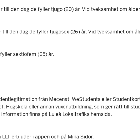
ill den dag de fyller tjugo (20) år. Vid tveksamhet om ålder
ill den dag de fyller tjugosex (26) år. Vid tveksamhet om åld
yller sextiofem (65) år.
 studentlegitimation från Mecenat, WeStudents eller Studentko
, Högskola eller annan vuxenutbildning, som ger rätt till s
er information finns på Luleå Lokaltrafiks hemsida.
om LLT erbjuder i appen och på Mina Sidor.