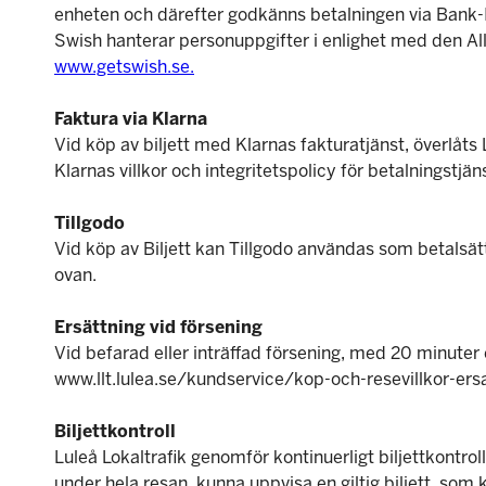
enheten och därefter godkänns betalningen via Bank-
Swish hanterar personuppgifter i enlighet med den A
www.getswish.se.
Faktura via Klarna
Vid köp av biljett med Klarnas fakturatjänst, överlåt
Klarnas villkor och integritetspolicy för betalningstjä
Tillgodo
Vid köp av Biljett kan Tillgodo användas som betalsätt,
ovan.
Ersättning vid försening
Vid befarad eller inträffad försening, med 20 minuter e
www.llt.lulea.se/kundservice/kop-och-resevillkor-ersa
Biljettkontroll
Luleå Lokaltrafik genomför kontinuerligt biljettkontrolle
under hela resan, kunna uppvisa en giltig biljett, som