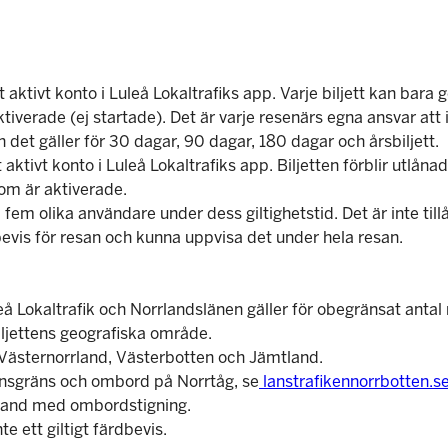
t aktivt konto i Luleå Lokaltrafiks app. Varje biljett kan bara
tiverade (ej startade). Det är varje resenärs egna ansvar att 
h det gäller för 30 dagar, 90 dagar, 180 dagar och årsbiljett.
 aktivt konto i Luleå Lokaltrafiks app. Biljetten förblir utlån
som är aktiverade.
ill fem olika användare under dess giltighetstid. Det är inte ti
bevis för resan och kunna uppvisa det under hela resan.
uleå Lokaltrafik och Norrlandslänen gäller för obegränsat ant
iljettens geografiska område.
 Västernorrland, Västerbotten och Jämtland.
r länsgräns och ombord på Norrtåg, se
lanstrafikennorrbotten.se
samband med ombordstigning.
te ett giltigt färdbevis.