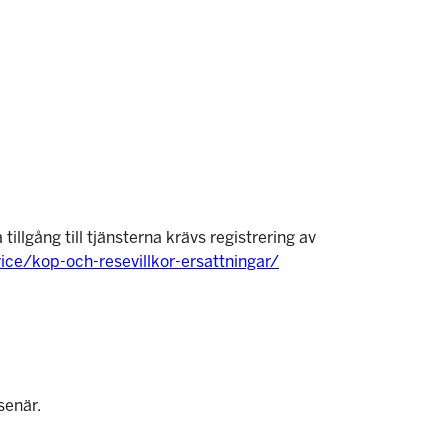
illgång till tjänsterna krävs registrering av
ice/kop-och-resevillkor-ersattningar/
senär.