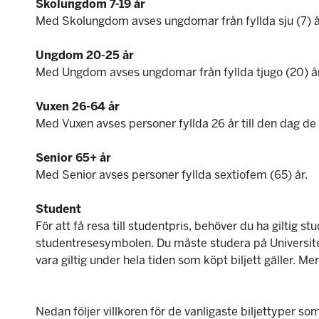
Skolungdom 7-19 år
Med Skolungdom avses ungdomar från fyllda sju (7) år t
Ungdom 20-25 år
Med Ungdom avses ungdomar från fyllda tjugo (20) år t
Vuxen 26-64 år
Med Vuxen avses personer fyllda 26 år till den dag de f
Senior 65+ år
Med Senior avses personer fyllda sextiofem (65) år.
Student
För att få resa till studentpris, behöver du ha giltig
studentresesymbolen. Du måste studera på Universitet
vara giltig under hela tiden som köpt biljett gäller. M
Nedan följer villkoren för de vanligaste biljettyper s