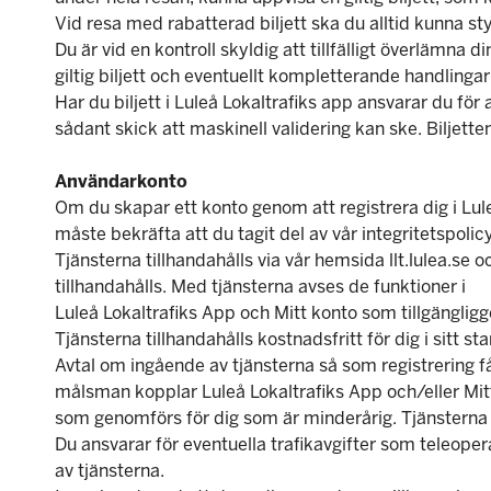
Vid resa med rabatterad biljett ska du alltid kunna styr
Du är vid en kontroll skyldig att tillfälligt överlämna 
giltig biljett och eventuellt kompletterande handlingar 
Har du biljett i Luleå Lokaltrafiks app ansvarar du fö
sådant skick att maskinell validering kan ske. Biljette
Användarkonto
Om du skapar ett konto genom att registrera dig i Lule
måste bekräfta att du tagit del av vår integritetspolic
Tjänsterna tillhandahålls via vår hemsida llt.lulea.se 
tillhandahålls. Med tjänsterna avses de funktioner i
Luleå Lokaltrafiks App och Mitt konto som tillgänglig
Tjänsterna tillhandahålls kostnadsfritt för dig i sitt 
Avtal om ingående av tjänsterna så som registrering
målsman kopplar Luleå Lokaltrafiks App och/eller Mitt
som genomförs för dig som är minderårig. Tjänsterna f
Du ansvarar för eventuella trafikavgifter som teleope
av tjänsterna.