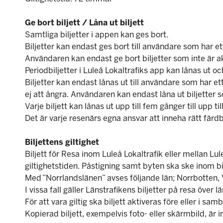
Ge bort biljett / Låna ut biljett
Samtliga biljetter i appen kan ges bort.
Biljetter kan endast ges bort till användare som har et
Användaren kan endast ge bort biljetter som inte är ak
Periodbiljetter i Luleå Lokaltrafiks app kan lånas ut oc
Biljetter kan endast lånas ut till användare som har ett
ej att ångra. Användaren kan endast låna ut biljetter 
Varje biljett kan lånas ut upp till fem gånger till upp t
Det är varje resenärs egna ansvar att inneha rätt färd
Biljettens giltighet
Biljett för Resa inom Luleå Lokaltrafik eller mellan L
giltighetstiden. Påstigning samt byten ska ske inom b
Med ”Norrlandslänen” avses följande län; Norrbotten,
I vissa fall gäller Länstrafikens biljetter på resa öve
För att vara giltig ska biljett aktiveras före eller i 
Kopierad biljett, exempelvis foto- eller skärmbild, är in