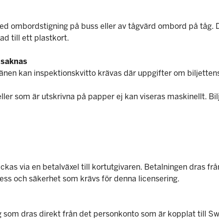
ed ombordstigning på buss eller av tågvärd ombord på tåg. Det
d till ett plastkort.
e saknas
nen kan inspektionskvitto krävas där uppgifter om biljettens
ller som är utskrivna på papper ej kan viseras maskinellt. Bilj
kas via en betalväxel till kortutgivaren. Betalningen dras fr
tess och säkerhet som krävs för denna licensering.
g som dras direkt från det personkonto som är kopplat till