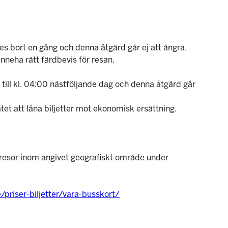
 ges bort en gång och denna åtgärd går ej att ångra.
inneha rätt färdbevis för resan.
ad till kl. 04:00 nästföljande dag och denna åtgärd går
llåtet att låna biljetter mot ekonomisk ersättning.
al resor inom angivet geografiskt område under
/priser-biljetter/vara-busskort/