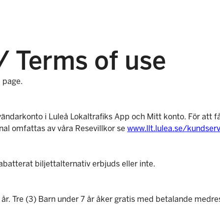
/ Terms of use
e page.
ndarkonto i Luleå Lokaltrafiks App och Mitt konto. För att få t
nal omfattas av våra Resevillkor se
www.llt.lulea.se/kundserv
tterat biljettalternativ erbjuds eller inte.
) år. Tre (3) Barn under 7 år åker gratis med betalande medre