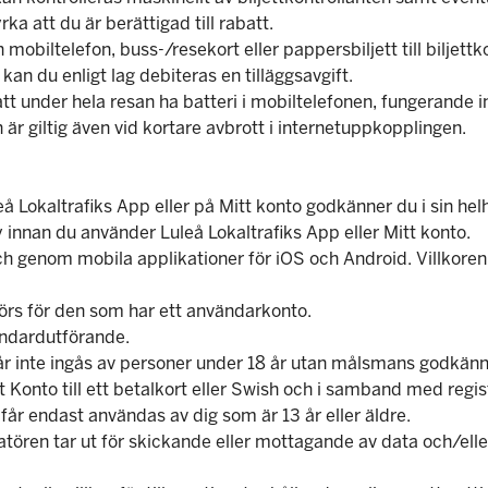
ka att du är berättigad till rabatt.
din mobiltelefon, buss-/resekort eller pappersbiljett till biljet
kan du enligt lag debiteras en tilläggsavgift.
r att under hela resan ha batteri i mobiltelefonen, fungerande
n är giltig även vid kortare avbrott i internetuppkopplingen.
å Lokaltrafiks App eller på Mitt konto godkänner du i sin hel
y innan du använder Luleå Lokaltrafiks App eller Mitt konto.
och genom mobila applikationer för iOS och Android. Villkoren 
görs för den som har ett användarkonto.
standardutförande.
 får inte ingås av personer under 18 år utan målsmans godk
 Konto till ett betalkort eller Swish och i samband med regis
år endast användas av dig som är 13 år eller äldre.
ratören tar ut för skickande eller mottagande av data och/el