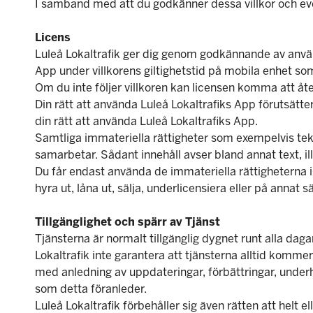
I samband med att du godkänner dessa villkor och eventu
Licens
Luleå Lokaltrafik ger dig genom godkännande av använd
App under villkorens giltighetstid på mobila enhet som 
Om du inte följer villkoren kan licensen komma att åter
Din rätt att använda Luleå Lokaltrafiks App förutsätte
din rätt att använda Luleå Lokaltrafiks App.
Samtliga immateriella rättigheter som exempelvis tekni
samarbetar. Sådant innehåll avser bland annat text, ill
Du får endast använda de immateriella rättigheterna i
hyra ut, låna ut, sälja, underlicensiera eller på annat sä
Tillgänglighet och spärr av Tjänst
Tjänsterna är normalt tillgänglig dygnet runt alla dagar
Lokaltrafik inte garantera att tjänsterna alltid kommer a
med anledning av uppdateringar, förbättringar, underh
som detta föranleder.
Luleå Lokaltrafik förbehåller sig även rätten att helt