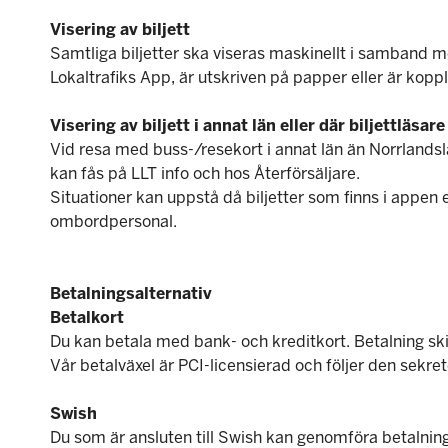
Visering av biljett
Samtliga biljetter ska viseras maskinellt i samband m
Lokaltrafiks App, är utskriven på papper eller är koppla
Visering av biljett i annat län eller där biljettläsar
Vid resa med buss-/resekort i annat län än Norrlandslä
kan fås på LLT info och hos Återförsäljare.
Situationer kan uppstå då biljetter som finns i appen e
ombordpersonal.
Betalningsalternativ
Betalkort
Du kan betala med bank- och kreditkort. Betalning skic
Vår betalväxel är PCI-licensierad och följer den sekre
Swish
Du som är ansluten till Swish kan genomföra betalnin