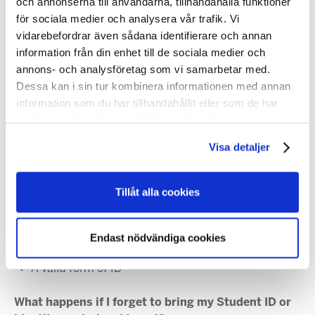
och annonserna till användarna, tillhandahålla funktioner
What duration of study qualifies for getting a
för sociala medier och analysera vår trafik. Vi
student discount?
vidarebefordrar även sådana identifierare och annan
You have to be a student of a university, college or
information från din enhet till de sociala medier och
other form of adult education for which you would be
annons- och analysföretag som vi samarbetar med.
entitled to a student loan from CSN. In order to qualify
Dessa kan i sin tur kombinera informationen med annan
for a student discount, you must be enrolled to study
information som du har tillhandahållit eller som de har
at least 10 consecutive weeks at a minimum pace of
samlat in när du har använt deras tjänster.
50% in that term (15 University Degree Points per term
equivalent)
Visa detaljer
What do I need to bring for my journey?
Tillåt alla cookies
A valid ticket, pass or travelcard
Student ID from Mecenat, WeStudents or
Studentkortet/stuk.co which includes a valid
Endast nödvändiga cookies
”Studentresesymbolen” logo.
A valid form of ID
What happens if I forget to bring my Student ID or