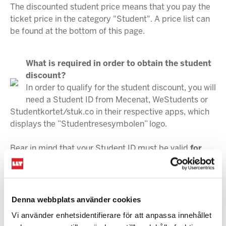
The discounted student price means that you pay the
ticket price in the category "Student". A price list can
be found at the bottom of this page.
What is required in order to obtain the student
discount?
In order to qualify for the student discount, you will
need a Student ID from Mecenat, WeStudents or
Studentkortet/stuk.co in their respective apps, which
displays the ”Studentresesymbolen” logo.
Bear in mind that your Student ID must be valid
for
the full duration
of the LLT ticket. Being valid on the
day of purchase is not sufficient. If you have any
questions about how to obtain your Student ID, please
get in touch with
mecenat.se,
westudents.se
or
Denna webbplats använder cookies
studentkortet.se
.
Vi använder enhetsidentifierare för att anpassa innehållet