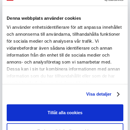
2026-06-30
Nya nattbusslinjer från 21 augusti
Fredag den 21 augusti inför LLT ett nytt
Denna webbplats använder cookies
nattbusslinjenät. Nattbusstrafiken utökas
Vi använder enhetsidentifierare för att anpassa innehållet
med fler linjer och nya färdvägar.
och annonserna till användarna, tillhandahålla funktioner
för sociala medier och analysera vår trafik. Vi
vidarebefordrar även sådana identifierare och annan
Kontakta oss
information från din enhet till de sociala medier och
0771-99 00 00
annons- och analysföretag som vi samarbetar med.
Dessa kan i sin tur kombinera informationen med annan
Skriv till oss
information som du har tillhandahållit eller som de har
samlat in när du har använt deras tjänster.
Besök LLT Info,
se karta
Visa detaljer
TILL KUNDSERVICE
Tillåt alla cookies