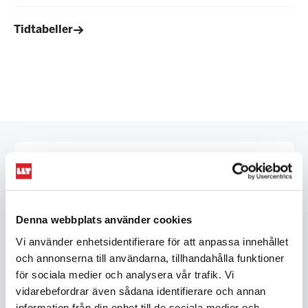
Tidtabeller
Kontakta oss
0771-99 00 00
Skriv till oss
Denna webbplats använder cookies
Vi använder enhetsidentifierare för att anpassa innehållet
Besök LLT Info,
se karta
och annonserna till användarna, tillhandahålla funktioner
för sociala medier och analysera vår trafik. Vi
TILL KUNDSERVICE
vidarebefordrar även sådana identifierare och annan
information från din enhet till de sociala medier och