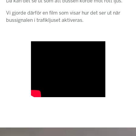
Då kan det se ut som att bussen körde mot rött ljus.
Vi gjorde därför en film som visar hur det ser ut när
bussignalen i trafikljuset aktiveras.