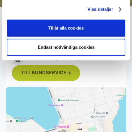
Visa detaljer
Kontakta oss
Tillåt alla cookies
0771-99 00 00
Endast nödvändiga cookies
Skriv till oss
Besök LLT Info,
se karta
TILL KUNDSERVICE