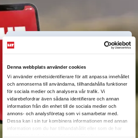
Tidtabell och biljetter,
direkt i din mobil
I vår app kan du köpa alla våra biljetter och
Denna webbplats använder cookies
betala med Swish, betalkort eller Klarna.
Vi använder enhetsidentifierare för att anpassa innehållet
Appen innehåller också många smarta
och annonserna till användarna, tillhandahålla funktioner
funktioner som gör det enklare att resa.
för sociala medier och analysera vår trafik. Vi
Läs mer om appen
vidarebefordrar även sådana identifierare och annan
information från din enhet till de sociala medier och
annons- och analysföretag som vi samarbetar med.
Dessa kan i sin tur kombinera informationen med annan
information som du har tillhandahållit eller som de har
samlat in när du har använt deras tjänster.